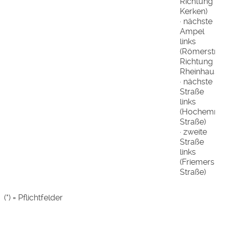
Richtung
Kerken)
· nächste
Ampel
links
(Römerstraß
Richtung
Rheinhause
· nächste
Straße
links
(Hochemmer
Straße)
· zweite
Straße
links
(Friemershe
Straße)
(*) = Pflichtfelder
########################