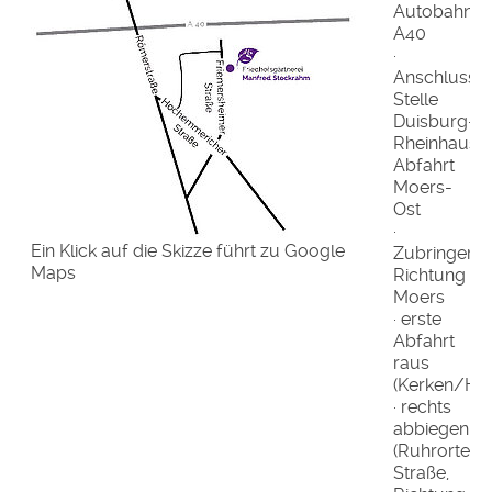
Autobahn
A40
·
Anschluss-
Stelle
Duisburg-
Rheinhause
Abfahrt
Moers-
Ost
·
Ein Klick auf die Skizze führt zu Google
Zubringer
Maps
Richtung
Moers
· erste
Abfahrt
raus
(Kerken/Ho
· rechts
abbiegen
(Ruhrorter
Straße,